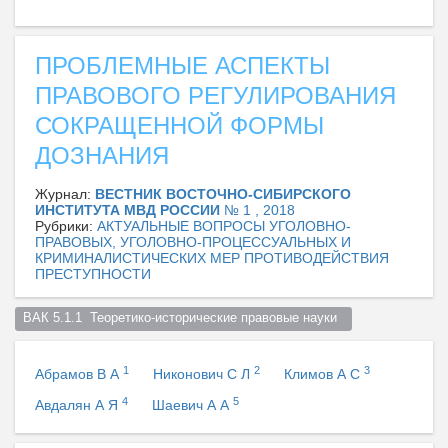
ПРОБЛЕМНЫЕ АСПЕКТЫ
ПРАВОВОГО РЕГУЛИРОВАНИЯ
СОКРАЩЕННОЙ ФОРМЫ
ДОЗНАНИЯ
Журнал:
ВЕСТНИК ВОСТОЧНО-СИБИРСКОГО
ИНСТИТУТА МВД РОССИИ
№ 1 , 2018
Рубрики:
АКТУАЛЬНЫЕ ВОПРОСЫ УГОЛОВНО-
ПРАВОВЫХ, УГОЛОВНО-ПРОЦЕССУАЛЬНЫХ И
КРИМИНАЛИСТИЧЕСКИХ МЕР ПРОТИВОДЕЙСТВИЯ
ПРЕСТУПНОСТИ
ВАК 5.1.1  Теоретико-исторические правовые науки  
1
2
3
Абрамов В А
Никонович С Л
Климов А С
4
5
Авдалян А Я
Шаевич А А