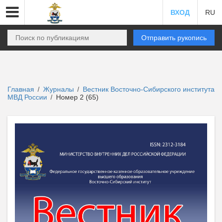
ВХОД
RU
Отправить рукопись
Главная
Журналы
Вестник Восточно-Сибирского института
/
/
МВД России
Номер 2 (65)
/