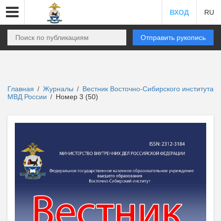
ВХОД
RU
Отправить рукопись
Главная
Журналы
Вестник Восточно-Сибирского института
/
/
МВД России
Номер 3 (50)
/