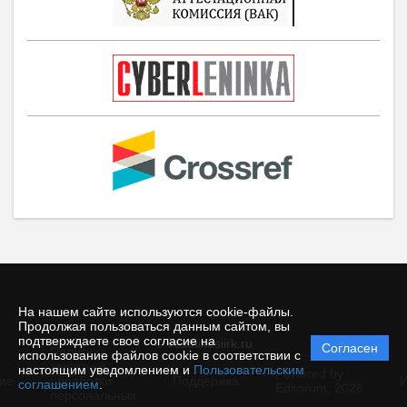
На нашем сайте используются cookie-файлы.
Продолжая пользоваться данным сайтом, вы
подтверждаете свое согласие на
© vestnikesiirk.ru
Согласен
Политика
использование файлов cookie в соответствии с
защиты и
настоящим уведомлением и
Пользовательским
Powered by
ие
обработки
Поддержка
И
соглашением
.
Editorum,
2026
персональных