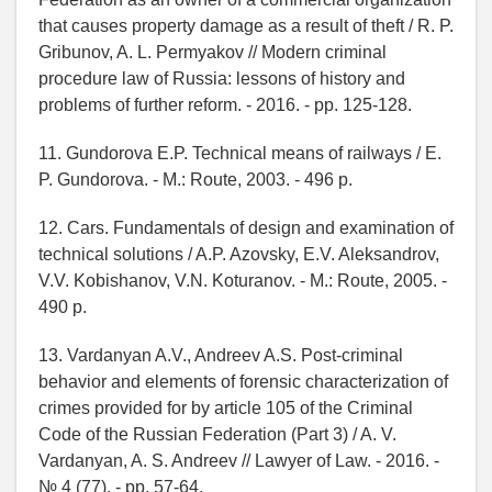
that causes property damage as a result of theft / R. P.
Gribunov, A. L. Permyakov // Modern criminal
procedure law of Russia: lessons of history and
problems of further reform. - 2016. - pp. 125-128.
11. Gundorova E.P. Technical means of railways / E.
P. Gundorova. - M.: Route, 2003. - 496 p.
12. Cars. Fundamentals of design and examination of
technical solutions / A.P. Azovsky, E.V. Aleksandrov,
V.V. Kobishanov, V.N. Koturanov. - M.: Route, 2005. -
490 p.
13. Vardanyan A.V., Andreev A.S. Post-criminal
behavior and elements of forensic characterization of
crimes provided for by article 105 of the Criminal
Code of the Russian Federation (Part 3) / A. V.
Vardanyan, A. S. Andreev // Lawyer of Law. - 2016. -
№ 4 (77). - pp. 57-64.