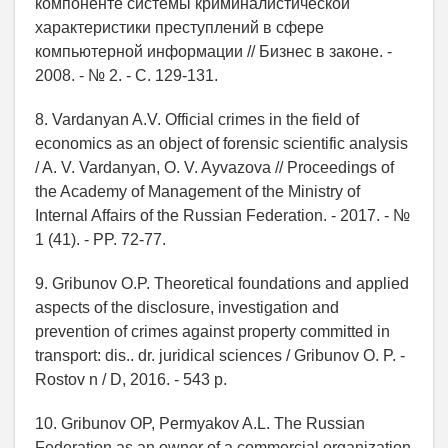
компоненте системы криминалистической
характеристики преступлений в сфере
компьютерной информации // Бизнес в законе. -
2008. - № 2. - С. 129-131.
8. Vardanyan A.V. Official crimes in the field of
economics as an object of forensic scientific analysis
/ A. V. Vardanyan, O. V. Ayvazova // Proceedings of
the Academy of Management of the Ministry of
Internal Affairs of the Russian Federation. - 2017. - №
1 (41). - PP. 72-77.
9. Gribunov O.P. Theoretical foundations and applied
aspects of the disclosure, investigation and
prevention of crimes against property committed in
transport: dis.. dr. juridical sciences / Gribunov O. P. -
Rostov n / D, 2016. - 543 p.
10. Gribunov OP, Permyakov A.L. The Russian
Federation as an owner of a commercial organization