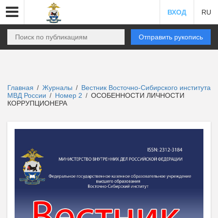
ВХОД
RU
Отправить рукопись
Главная
Журналы
Вестник Восточно-Сибирского института
/
/
МВД России
Номер 2
ОСОБЕННОСТИ ЛИЧНОСТИ
/
/
КОРРУПЦИОНЕРА