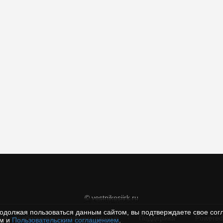
© vestnikesiirk.ru
одолжая пользоваться данным сайтом, вы подтверждаете свое сог
 и обработки персональных данных
Поддержка
Powered
ем и
Пользовательским соглашением
.