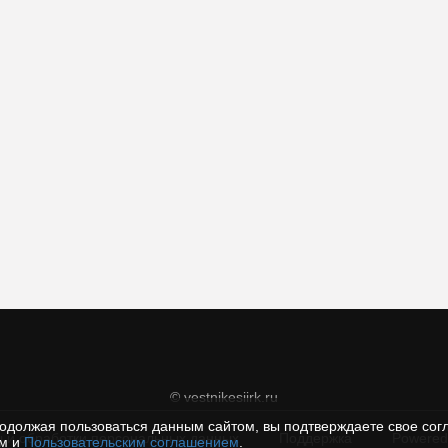
© vestnikesiirk.ru
одолжая пользоваться данным сайтом, вы подтверждаете свое сог
 и обработки персональных данных
Поддержка
Powered
ем и
Пользовательским соглашением
.