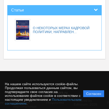
Статьи
О НЕКОТОРЫХ МЕРАХ КАДРОВОЙ
ПОЛИТИКИ, НАПРАВЛЕН...
На нашем сайте используются cookie-файлы.
Продолжая пользоваться данным сайтом, вы
подтверждаете свое согласие на
© vestnikesiirk.ru
Согласен
Политика
использование файлов cookie в соответствии с
защиты и
настоящим уведомлением и
Пользовательским
Powered by
ие
обработки
Поддержка
И
соглашением
.
Editorum,
2026
персональных