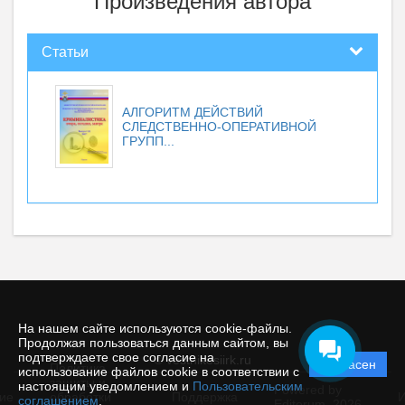
Произведения автора
Статьи
АЛГОРИТМ ДЕЙСТВИЙ
СЛЕДСТВЕННО-ОПЕРАТИВНОЙ
ГРУПП...
На нашем сайте используются cookie-файлы.
Продолжая пользоваться данным сайтом, вы
подтверждаете свое согласие на
© vestnikesiirk.ru
Согласен
Политика
использование файлов cookie в соответствии с
защиты и
настоящим уведомлением и
Пользовательским
Powered by
ие
обработки
Поддержка
И
соглашением
.
Editorum,
2026