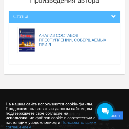
Произведения автора
Статьи
АНАЛИЗ СОСТАВОВ
ПРЕСТУПЛЕНИЙ, СОВЕРШАЕМЫХ
ПРИ Л...
На нашем сайте используются cookie-файлы.
Продолжая пользоваться данным сайтом, вы
подтверждаете свое согласие на
© vestnikesiirk.ru
Согласен
Политика
использование файлов cookie в соответствии с
защиты и
настоящим уведомлением и
Пользовательским
Powered by
ие
обработки
Поддержка
И
соглашением
.
Editorum,
2026