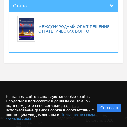
Статьи
МЕЖДУНАРОДНЫЙ ОПЫТ РЕШЕНИЯ
СТРАТЕГИЧЕСКИХ ВОПРО...
На нашем сайте используются cookie-файлы.
Продолжая пользоваться данным сайтом, вы
подтверждаете свое согласие на
© vestnikesiirk.ru
Согласен
Политика
использование файлов cookie в соответствии с
защиты и
настоящим уведомлением и
Пользовательским
Powered by
ие
обработки
Поддержка
И
соглашением
.
Editorum,
2026
персональных