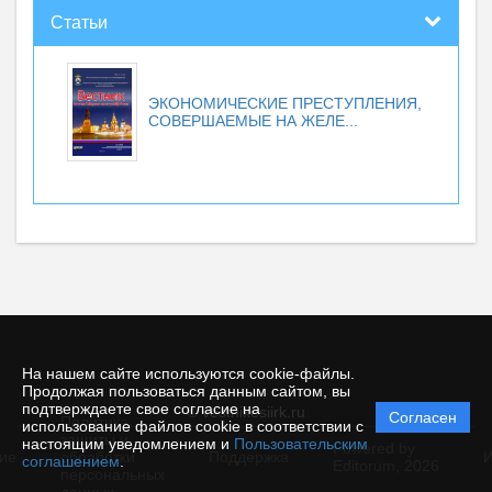
Статьи
ЭКОНОМИЧЕСКИЕ ПРЕСТУПЛЕНИЯ,
СОВЕРШАЕМЫЕ НА ЖЕЛЕ...
На нашем сайте используются cookie-файлы.
Продолжая пользоваться данным сайтом, вы
подтверждаете свое согласие на
© vestnikesiirk.ru
Согласен
Политика
использование файлов cookie в соответствии с
защиты и
настоящим уведомлением и
Пользовательским
Powered by
ие
обработки
Поддержка
И
соглашением
.
Editorum,
2026
персональных