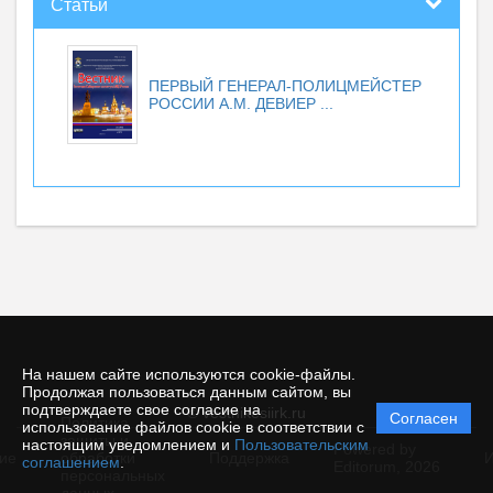
Статьи
ПЕРВЫЙ ГЕНЕРАЛ-ПОЛИЦМЕЙСТЕР
РОССИИ А.М. ДЕВИЕР ...
На нашем сайте используются cookie-файлы.
Продолжая пользоваться данным сайтом, вы
подтверждаете свое согласие на
© vestnikesiirk.ru
Согласен
Политика
использование файлов cookie в соответствии с
защиты и
настоящим уведомлением и
Пользовательским
Powered by
ие
обработки
Поддержка
И
соглашением
.
Editorum,
2026
персональных