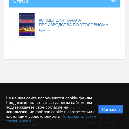
Статьи
КОНЦЕПЦИЯ НАЧАЛА
ПРОИЗВОДСТВА ПО УГОЛОВНОМУ
ДЕЛ...
На нашем сайте используются cookie-файлы.
Продолжая пользоваться данным сайтом, вы
подтверждаете свое согласие на
© vestnikesiirk.ru
Согласен
Политика
использование файлов cookie в соответствии с
защиты и
настоящим уведомлением и
Пользовательским
Powered by
ие
обработки
Поддержка
И
соглашением
.
Editorum,
2026
персональных