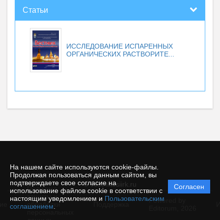
Статьи
ИССЛЕДОВАНИЕ ИСПАРЕННЫХ
ОРГАНИЧЕСКИХ РАСТВОРИТЕ...
На нашем сайте используются cookie-файлы.
Продолжая пользоваться данным сайтом, вы
подтверждаете свое согласие на
© vestnikesiirk.ru
Согласен
Политика
использование файлов cookie в соответствии с
защиты и
настоящим уведомлением и
Пользовательским
Powered by
ие
обработки
Поддержка
И
соглашением
.
Editorum,
2026
персональных