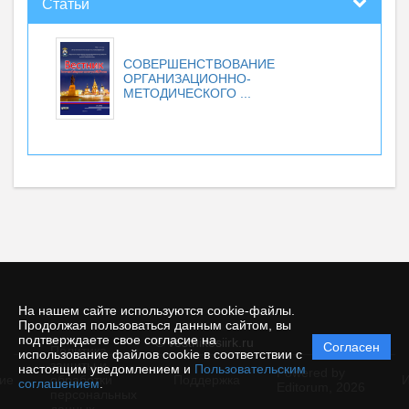
Статьи
СОВЕРШЕНСТВОВАНИЕ
ОРГАНИЗАЦИОННО-
МЕТОДИЧЕСКОГО ...
На нашем сайте используются cookie-файлы.
Продолжая пользоваться данным сайтом, вы
подтверждаете свое согласие на
© vestnikesiirk.ru
Согласен
Политика
использование файлов cookie в соответствии с
защиты и
настоящим уведомлением и
Пользовательским
Powered by
ие
обработки
Поддержка
И
соглашением
.
Editorum,
2026
персональных