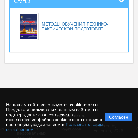
Статьи
МЕТОДЫ ОБУЧЕНИЯ ТЕХНИКО-
ТАКТИЧЕСКОЙ ПОДГОТОВКЕ ...
На нашем сайте используются cookie-файлы.
Продолжая пользоваться данным сайтом, вы
подтверждаете свое согласие на
© vestnikesiirk.ru
Согласен
Политика
использование файлов cookie в соответствии с
защиты и
настоящим уведомлением и
Пользовательским
Powered by
ие
обработки
Поддержка
И
соглашением
.
Editorum,
2026
персональных