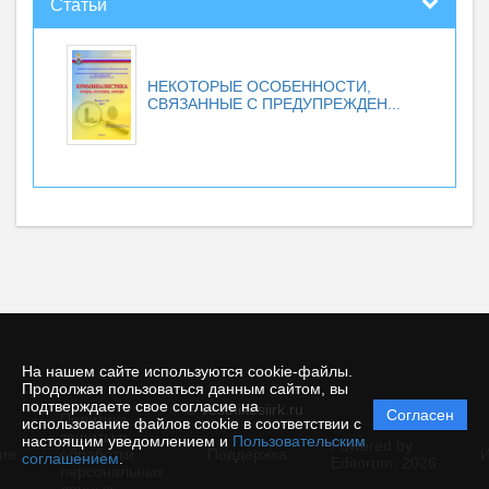
Статьи
НЕКОТОРЫЕ ОСОБЕННОСТИ,
СВЯЗАННЫЕ С ПРЕДУПРЕЖДЕН...
На нашем сайте используются cookie-файлы.
Продолжая пользоваться данным сайтом, вы
подтверждаете свое согласие на
© vestnikesiirk.ru
Согласен
Политика
использование файлов cookie в соответствии с
защиты и
настоящим уведомлением и
Пользовательским
Powered by
ие
обработки
Поддержка
И
соглашением
.
Editorum,
2026
персональных