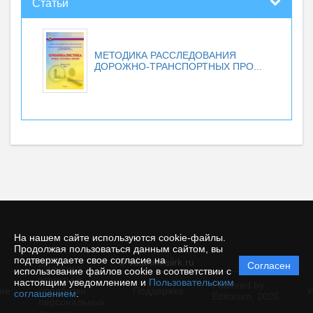
Статьи
МЕТОДИКА РАССЛЕДОВАНИЯ
ДОРОЖНО-ТРАНСПОРТНЫХ ПРО...
На нашем сайте используются cookie-файлы.
Продолжая пользоваться данным сайтом, вы
подтверждаете свое согласие на
© vestnikesiirk.ru
Согласен
Политика
использование файлов cookie в соответствии с
защиты и
настоящим уведомлением и
Пользовательским
Powered by
ие
обработки
Поддержка
И
соглашением
.
Editorum,
2026
персональных