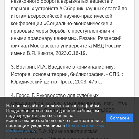
незаконного оборота взрывчатых веществ и
взрывных устройств // Сборник научных статей по
итогам всероссийской научно-практической
конференции «Социально-экономические и
правовые меры борьбы с преступлениями и
иными правонарушениями». Рязань: Рязанский
филиал Московского университета МВД России
имени В.Я. Кикотя, 2023.С.16-19.
3. Возгрин, И.А. Введение в криминалистику:
История, основы теории, библиография. - СПб. :
Юридический центр Пресс, 2003. 475 с.
4. Гросс, Г. Руководство для судебных
следователей, как система криминалистики. – Нов
На нашем сайте используются cookie-файлы.
изд., перепеч. С. изд.1908 г.- М: ЛексЭст,2002.
Продолжая пользоваться данным сайтом, вы
подтверждаете свое согласие на
-1088с.С.44.
Согласен
использование файлов cookie в соответствии с
настоящим уведомлением и
Пользовательским
соглашением
.
5. Саленко, В.А. Криминалистическая
взрывотехника // Международный журнал