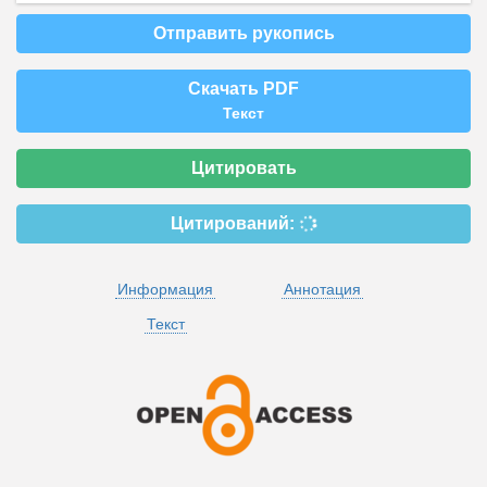
Отправить рукопись
Скачать PDF
Текст
Цитировать
Цитирований:
Информация
Аннотация
Текст