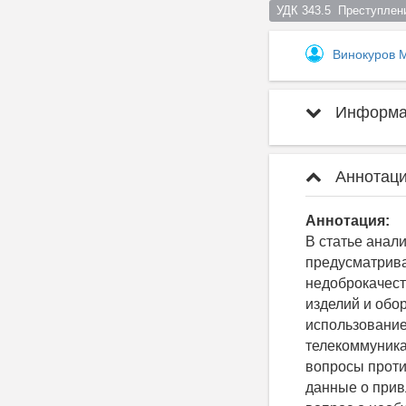
УДК 343.5  Преступлен
Винокуров 
Информац
Аннотаци
Аннотация:
В статье анал
предусматрив
недоброкачест
изделий и обо
использовани
телекоммуника
вопросы проти
данные о привл