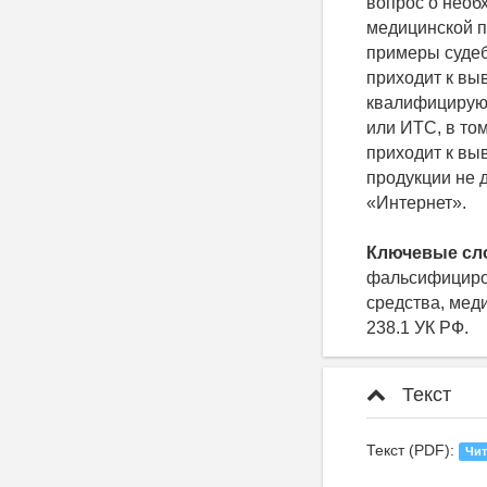
вопрос о необ
медицинской п
примеры судеб
приходит к вы
квалифицирующ
или ИТС, в то
приходит к вы
продукции не 
«Интернет».
Ключевые сл
фальсифициро
средства, мед
238.1 УК РФ.
Текст
Текст (PDF):
Чит