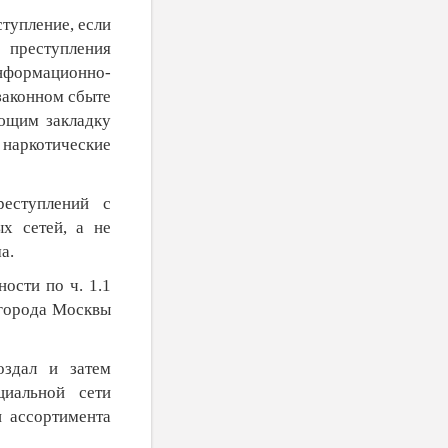
тупление, если
преступления
ормационно-
законном сбыте
яющим закладку
 наркотические
реступлений с
х сетей, а не
а.
ости по ч. 1.1
 города Москвы
оздал и затем
циальной сети
и ассортимента