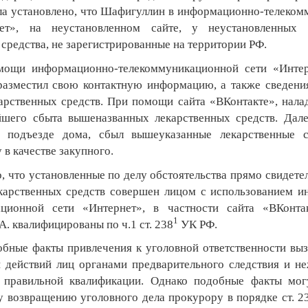
ла установлено, что Шафигуллин в информационно-телеко
ет», на неустановленном сайте, у неустановленных
средства, не зарегистрированные на территории РФ.
мощи информационно-телекоммуникационной сети «Интер
разместил свою контактную информацию, а также сведени
арственных средств. При помощи сайта «ВКонтакте», налад
йшего сбыта вышеназванных лекарственных средств. Дал
сь подъезде дома, сбыл вышеуказанные лекарственные ср
в качестве закупного.
, что установленные по делу обстоятельства прямо свидете
карственных средств совершен лицом с использованием 
ационной сети «Интернет», в частности сайта «ВКонтак
1
. квалифицированы по ч.1 ст. 238
УК РФ.
бные факты привлечения к уголовной ответственности вы
 действий лиц органами предварительного следствия и н
в правильной квалификации. Однако подобные факты мог
 возвращению уголовного дела прокурору в порядке ст. 