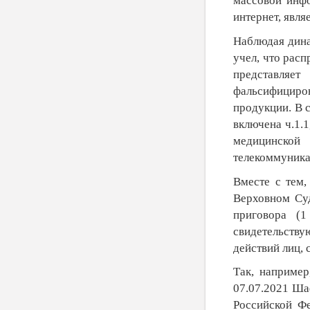
массовой инф
интернет, явля
Наблюдая дина
учел, что рас
представляе
фальсифициро
продукции. В с
включена ч.1.
медицинско
телекоммуника
Вместе с тем,
Верховном Суд
приговора (
свидетельству
действий лиц,
Так, например
07.07.2021 Ша
Российской Ф