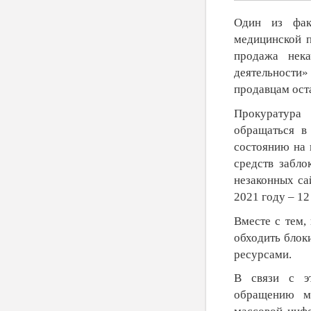
Один из фак
медицинской п
продажа нека
деятельности»
продавцам ост
Прокуратура
обращаться в
состоянию на 
средств забло
незаконных сай
2021 году – 12 
Вместе с тем,
обходить бло
ресурсами.
В связи с эт
обращению ме