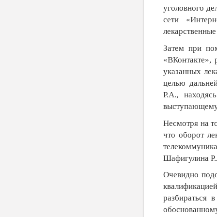
уголовного де
сети «Интерн
лекарственные 
Затем при по
«ВКонтакте», 
указанных лек
целью дальне
Р.А., находя
выступающему 
Несмотря на то
что оборот ле
телекоммуник
Шафигулина Р.А
Очевидно подо
квалификацией
разбираться 
обоснованному