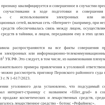
 признаку квалифицируется и совершенное в соучастии прес
 соучастниками в ходе подготовки и совершения 
лась с использованием электронных или инф
ционных сетей, включая сеть «Интернет» (например, при не
 средств обеспечивалась связь между лицом, осуществл
 средств в тайники, и лицом, передавшим ему в этих целях
авила распространяются на все факты совершения п
ем электронных или информационно-телекоммуникационны
1
28
УК РФ. Это следует, в том числе, из наименования пленум
ложительного примера привлечения к уголовной ответственн
можно рассмотреть приговор Перовского районного суда
3 г. N 1-617/2023.
ении уголовного дела установлено, что подсудимый с
вал интернет-страницу с названием «filler_grad» в со
о продаже косметических и лекарственных средств, сред
агалось лекарственное средство - ботокс «Рефайнекс».