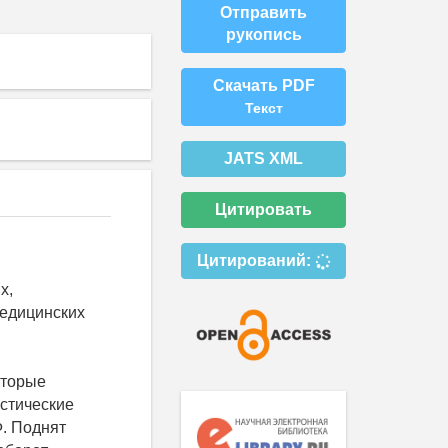
Отправить
рукопись
Скачать PDF
Текст
JATS XML
Цитировать
Цитирований:
х,
медицинских
оторые
стические
Ф. Поднят