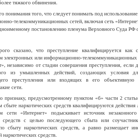
более тяжкого обвинения.
го понимания того, что следует понимать под использовани
онно-телекоммуникационных сетей, включая сеть «Интерне
одноименному постановлению пленума Верховного Суда РФ о
рого сказано, что преступление квалифицируется как 
м электронных или информационно-телекоммуникационных 
т», независимо от стадии совершения преступления, если 
ого из умышленных действий, создающих условия дл
щего преступления или входящих в его объективную 
акие сети.
по признаку, предусмотренному пунктом «б» части 2 стать
м сбыте наркотических средств квалифицируются действия л
ем сети «Интернет» подыскивает источник незаконного
х средств с целью последующего сбыта или соучастник
 по сбыту наркотических средств, а равно размещает и
й наркотических средств.