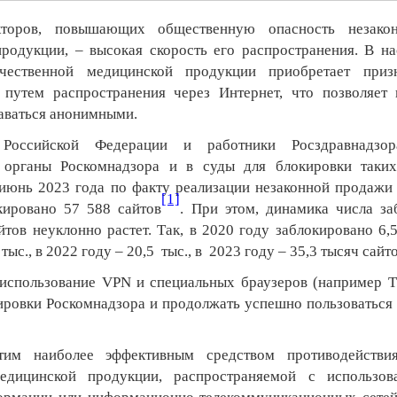
торов, повышающих общественную опасность незакон
родукции, – высокая скорость его распространения.
В на
чественной медицинской продукции приобретает приз
 путем распространения через Интернет, что позволяет
аваться анонимными.
 Российской Федерации и работники Росздравнадзо
 органы Роскомнадзора и в суды для блокировки таких
июнь 2023 года по факту реализации незаконной продажи
[1]
кировано 57 588 сайтов
. При этом, динамика числа з
тов неуклонно растет. Так, в 2020 году заблокировано 6,5
тыс., в 2022 году – 20,5 тыс., в 2023 году – 35,3 тысяч сайт
 использование
VPN
и специальных браузеров (например Т
кировки
Роскомнадзора и продолжать успешно пользоватьс
им наиболее эффективным средством противодействи
дицинской продукции, распространяемой с использов