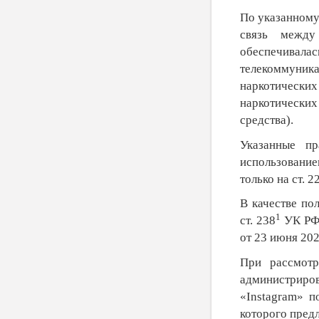
По указанному
связь между
обеспечива
телекоммуника
наркотических
наркотических
средства).
Указанные пр
использовани
только на ст. 2
В качестве по
1
ст. 238
УК РФ 
от 23 июня 202
При рассмотр
администриро
«Instagram» п
которого предл