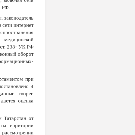
 включая сеть
 РФ.
, законодатель
 сети интернет
пространения
й медицинской
1
ст. 238
УК РФ
аконный оборот
рмационных-
артаментом при
постановлено 4
анные скорее
 дается оценка
и Татарстан от
 на территории
 рассмотрении