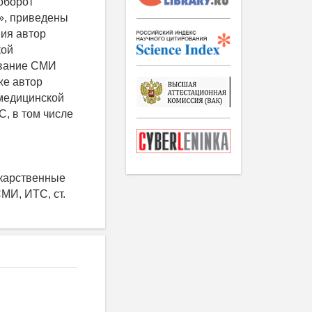
 оборот
», приведены
ния автор
кой
ование СМИ
же автор
 медицинской
, в том числе
карственные
МИ, ИТС, ст.