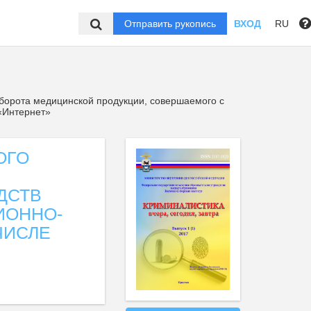
Отправить рукопись
ВХОД
RU
борота медицинской продукции, совершаемого с
«Интернет»
ОГО
ДСТВ
ИОННО-
ЧИСЛЕ