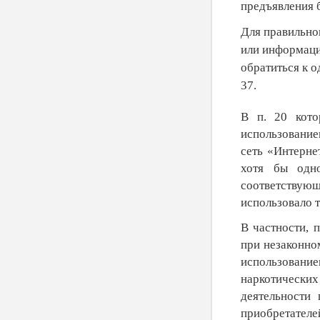
предъявления 
Для правильно
или информаци
обратиться к 
37.
В п. 20 кото
использование
сеть «Интерне
хотя бы одн
соответствую
использовало т
В частности, 
при незаконно
использовани
наркотически
деятельности
приобретателе