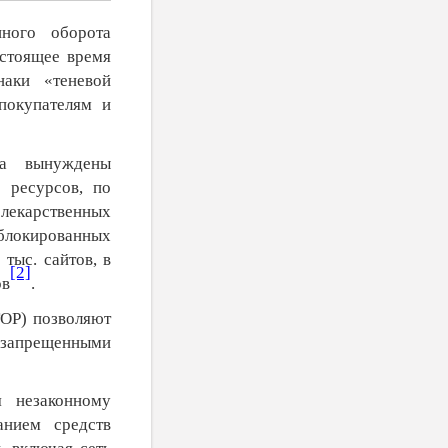
ного оборота
стоящее время
наки «теневой
 покупателям и
ра вынуждены
 ресурсов, по
 лекарственных
аблокированных
 тыс. сайтов, в
[2]
ов
.
ОР) позволяют
я запрещенными
я незаконному
анием средств