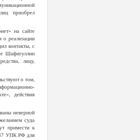
ммуникационной
 лиц приобрел
нет» на сайте
я о реализации
ил контакты, с
ее Шафигуллин
едства, лицу,
льствуют о том,
информационно-
те», действия
званы неверной
ежеланием суда
ут примести к
237 УПК РФ для