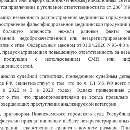
ормации или информационно-телекоммуникационных сетей,
1
ется привлечение к уголовной ответственности по ст. 238
УК
мику незаконного распространения медицинской продукции
пространение фальсифицированной медицинской продукции в
т большую опасность нежели рядовые факты рас
ванной, недоброкачественной или незарегистрированно
вязи с этим, Федеральным законом от 01.04.2020 N 95-ФЗ в 
1, предусматривающая повышенную ответственность за нез
й продукции с использованием СМИ или инфо
ционных сетей.
 анализ судебной статистики, приведенной судебным деп
е РФ, свидетельствует о том, что по ч. 1.1 УК РФ всего 
1 в 2022 и 3 в 2023 годах). Однако приведенные д
ют о том, что правоприменителями не всегда правильно
 совершающих преступления анализируемой категории.
, приговором Нижнекамского городского суда Республик
фигуллин признан виновным в сбыте незарегистрированных
едерации лекарственных средств в крупном размере. При