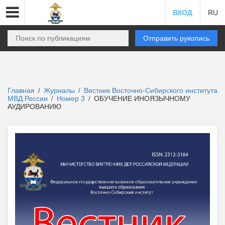
ВХОД
RU
Отправить рукопись
Главная
Журналы
Вестник Восточно-Сибирского института
/
/
МВД России
Номер 3
ОБУЧЕНИЕ ИНОЯЗЫЧНОМУ
/
/
АУДИРОВАНИЮ