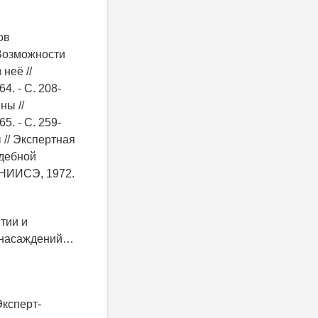
ов
 Возможности
неё //
4. - С. 208-
ны //
5. - С. 259-
 // Экспертная
удебной
ВНИИСЭ, 1972.
тии и
х насаждений…
Эксперт-