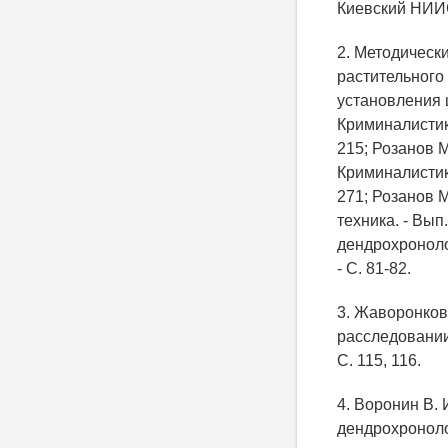
Киевский НИИСЭ
2. Методическ
растительного 
установления 
Криминалистика
215; Розанов 
Криминалистика
271; Розанов 
техника. - Вып
дендрохроноло
- С. 81-82.
3. Жаворонков
расследовании
С. 115, 116.
4. Воронин В. 
дендрохроноло