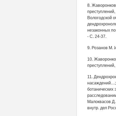
8. Жаворонков
преступлений, 
Вологодской об
дендрохроноло
незаконных пор
- С. 24-37.
9. Розанов М.
10. Жаворонко
преступлений,
11. Дендрохро
насаждений…; 
ботанических 
расследовании
Малоквасов Д. 
внутр. дел Росс