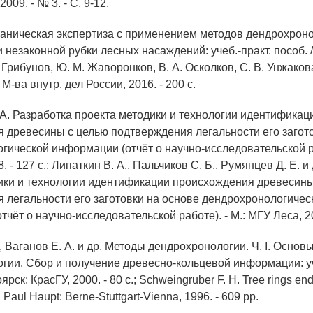
2009. - № 3. - С. 9-12.
таническая экспертиза с применением методов дендрохрон
незаконной рубки лесных насаждений: учеб.-практ. пособ. /
 Грибунов, Ю. М. Жаворонков, В. А. Осколков, С. В. Унжакова
 М-ва внутр. дел России, 2016. - 200 с.
. А. Разработка проекта методики и технологии идентификац
 древесины с целью подтверждения легальности его загот
гической информации (отчёт о научно-исследовательской ра
. - 127 с.; Липаткин В. А., Пальчиков С. Б., Румянцев Д. Е. и
ики и технологии идентификации происхождения древесины
 легальности его заготовки на основе дендрохронологичес
чёт о научно-исследовательской работе). - М.: МГУ Леса, 200
., Ваганов Е. А. и др. Методы дендрохронологии. Ч. I. Основ
гии. Сбор и получение древесно-кольцевой информации: уч
ярск: КрасГУ, 2000. - 80 с.; Schweingruber F. H. Tree rings end
Paul Haupt: Berne-Stuttgart-Vienna, 1996. - 609 pp.