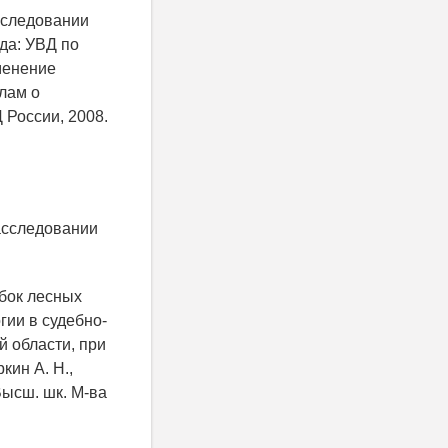
сследовании
гда: УВД по
именение
лам о
Д России, 2008.
асследовании
бок лесных
ии в судебно-
й области, при
кин А. Н.,
Высш. шк. М-ва