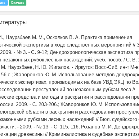
ать
Скачать
итературы
И., Наурзбаев М. М., Осколков В. А. Практика применения
гической экспертизы в ходе следственных мероприятий // 
 2009. - № 3. - С. 9-12; Дендрохронологическая экспертиза п
незаконных рубок лесных насаждений: учеб. пособ. / С. В. 
 М. Наурзбаев, Н. Ю. Жигалов. - Иркутск: Вост.-Сиб. ин-т М-в
 - 56 с.; Жаворонков Ю. М. Использование методов дендрохр
ических экспертизах, производимых на базе УВД ЭКЦ по Во
расследовании преступлений по незаконным рубкам леса //
еские средства и методы в раскрытии и расследовании пре
оссии, 2009. - С. 203-206.; Жаворонков Ю. М. Использован
логодской области в раскрытии и расследовании преступл
езаконными рубками лесных насаждений // Бюл. судейского
ласти. - 2009. - № 13. - С. 115, 116; Розанов М. И. Дендрох
кации древесины // Криминалистика и судебная экспертиза. -