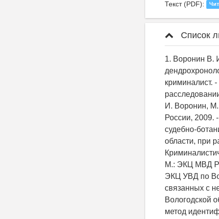
Текст (PDF):
Чит
Список л
1. Воронин В. 
дендрохроноло
криминалист. -
расследовании 
И. Воронин, М.
России, 2009.
судебно-ботан
области, при 
Криминалистич
М.: ЭКЦ МВД Р
ЭКЦ УВД по Во
связанных с н
Вологодской об
метод идентифи