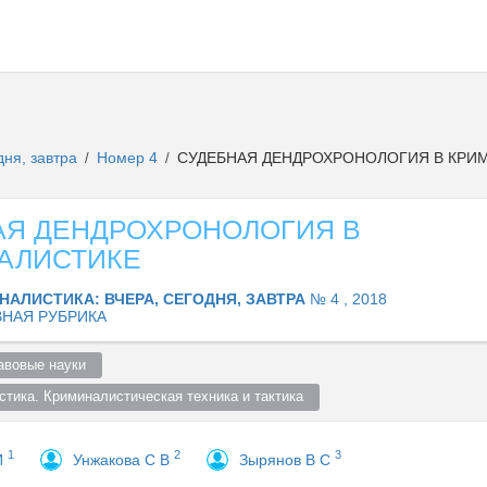
дня, завтра
Номер 4
СУДЕБНАЯ ДЕНДРОХРОНОЛОГИЯ В КРИ
/
/
АЯ ДЕНДРОХРОНОЛОГИЯ В
АЛИСТИКЕ
НАЛИСТИКА: ВЧЕРА, СЕГОДНЯ, ЗАВТРА
№ 4 , 2018
НАЯ РУБРИКА
авовые науки  
тика. Криминалистическая техника и тактика  
1
2
3
И
Унжакова С В
Зырянов В С