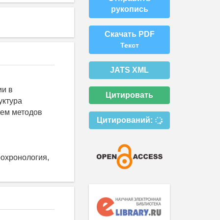
рукопись
Скачать PDF
Текст
JATS XML
ии в
Цитировать
уктура
ием методов
Цитирований:
рохронология,