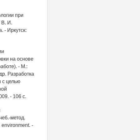
ологии при
 В. И.
. - Иркутск:
ии
овки на основе
боте). - М.:
 др. Разработка
 с целью
кой
9. - 106 с.
ы
еб.-метод.
 environment. -