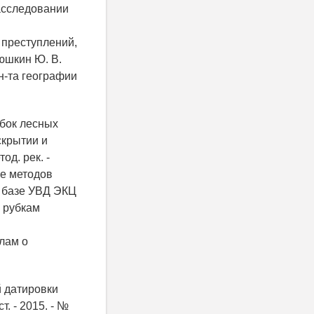
асследовании
.
 преступлений,
юшкин Ю. В.
н-та географии
убок лесных
скрытии и
д. рек. -
ие методов
а базе УВД ЭКЦ
 рубкам
лам о
й датировки
. - 2015. - №