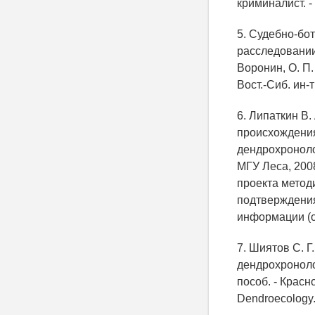
криминалист. - 
5. Судебно-бо
расследовании 
Воронин, О. П.
Вост.-Сиб. ин-т
6. Липаткин В
происхождения
дендрохроноло
МГУ Леса, 2008
проекта метод
подтверждения
информации (от
7. Шиятов С. Г
дендрохроноло
пособ. - Красно
Dendroecology. 