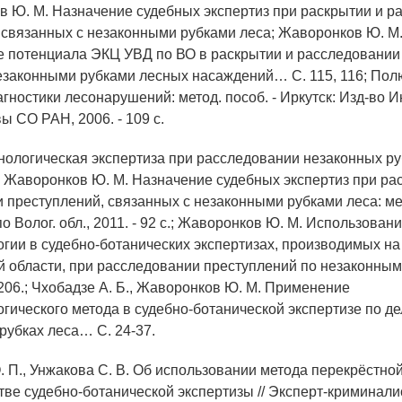
в Ю. М. Назначение судебных экспертиз при раскрытии и р
 связанных с незаконными рубками леса; Жаворонков Ю. М
 потенциала ЭКЦ УВД по ВО в раскрытии и расследовании
езаконными рубками лесных насаждений… С. 115, 116; Пол
гностики лесонарушений: метод. пособ. - Иркутск: Изд-во И
вы СО РАН, 2006. - 109 с.
нологическая экспертиза при расследовании незаконных р
Жаворонков Ю. М. Назначение судебных экспертиз при ра
 преступлений, связанных с незаконными рубками леса: мето
о Волог. обл., 2011. - 92 с.; Жаворонков Ю. М. Использован
гии в судебно-ботанических экспертизах, производимых н
й области, при расследовании преступлений по незаконным
206.; Чхобадзе А. Б., Жаворонков Ю. М. Применение
гического метода в судебно-ботанической экспертизе по де
рубках леса… С. 24-37.
. П., Унжакова С. В. Об использовании метода перекрёстно
ве судебно-ботанической экспертизы // Эксперт-криминалист