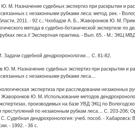
 Ю. М. Назначение судебных экспертиз при раскрытии и ра
связанных с незаконными рубками леса: метод. рек. - Воло
ласти, 2011. - 92 с.; Чхобадзе А. Б., Жаворонков Ю. М. Пр
гического метода в судебно-ботанической экспертизе по де
убках леса // Экспертная практика. - Вып. 65. - М.: ЭКЦ МВ
 И. Задачи судебной дендрохронологии… С. 81-82.
в Ю. М. Назначение судебных экспертиз при раскрытии и р
 связанных с незаконными рубками леса…
нологическая экспертиза при расследовании незаконных ру
Жаворонков Ю. М. Использование методов дендрохронолог
экспертизах, производимых на базе УВД ЭКЦ по Вологодско
 преступлений по незаконным рубкам леса… С. 203-206; Ор
С. Судебная дендрохронология: учеб. пособ. - Хабаровск: 
ии. - 1992. - 36 с.