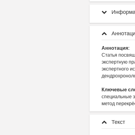
Информац
Аннотаци
Аннотация:
Статья посвя
экспертную пр
экспертного и
дендрохроноло
Ключевые сл
специальные з
метод перекрё
Текст