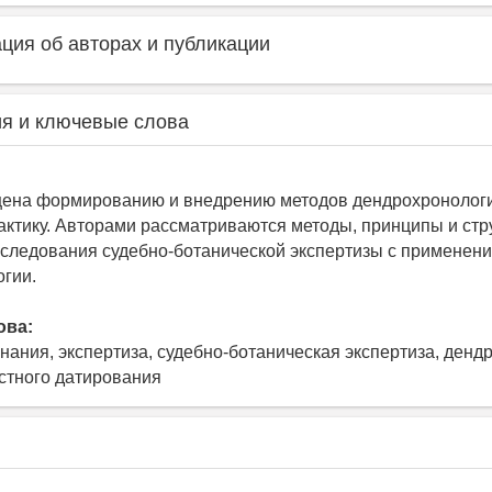
ия об авторах и публикации
я и ключевые слова
щена формированию и внедрению методов дендрохронолог
актику. Авторами рассматриваются методы, принципы и стр
сследования судебно-ботанической экспертизы с применен
гии.
ова:
нания, экспертиза, судебно-ботаническая экспертиза, денд
стного датирования