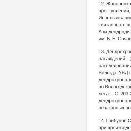
12. Жаворонко
преступлений,
Использование
связанных с н
Азы дендродиа
им. В. Б. Соча
13. Дендрохро
насаждений…; 
расследовании
Вологда: УВД п
дендрохроноло
по Вологодско
леса… С. 203-
дендрохроноло
незаконных по
14. Грибунов О
при производст