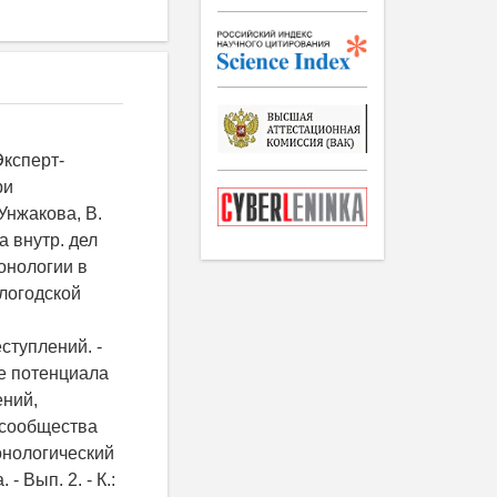
Эксперт-
ри
Унжакова, В.
а внутр. дел
онологии в
логодской
ступлений. -
ие потенциала
ений,
 сообщества
ронологический
 Вып. 2. - К.: