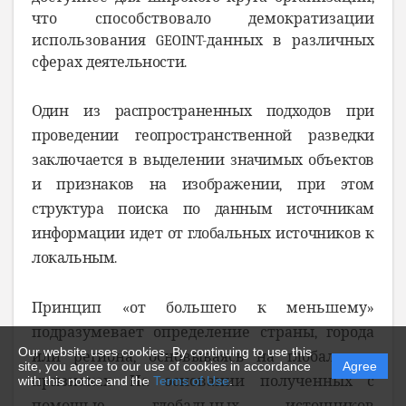
что способствовало демократизации
использования GEOINT-данных в различных
сферах
деятельности.
Один из распространенных подходов при
проведении геопространственной разведки
заключается в выделении значимых объектов
и признаков на изображении, при этом
структура поиска по данным источникам
информации идет от глобальных источников к
локальным.
Принцип «от большего к меньшему»
подразумевает определение страны, города
Our website uses cookies. By continuing to use this
или региона, основываясь на глобальных
site, you agree to our use of cookies in accordance
Agree
признаках. На основании полученных с
with this notice and the
Terms of Use
.
помощью глобальных источников