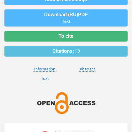
Download (RU)PDF
Text
To cite
Citations:
Information
Abstract
Text