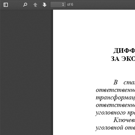
of 6
Toggle
Find
Previous
Next
Sidebar
ДИФФ
ЗА ЭК
В   ста
о
т
ветственно
трансформации
о
т
ветственно
уголовного пр
Ключевы
угол
овной от