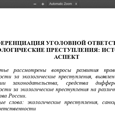
Zoom
Zoom
Out
In
ЕРЕНЦИАЦИЯ УГОЛО
ВНОЙ ОТВЕТС
ОЛОГИЧЕСКИЕ ПРЕ
СТУПЛЕНИЯ: ИС
АСПЕКТ
тье   р
ассмотрены   вопросы   развития   право
сти  за  экологические  преступления,  выявле
     законодательства,     средства     диффере
сти  за  экологические  преступления  на  различ
ава России
.
е  слова:  экологические  преступления,  санк
ветственности