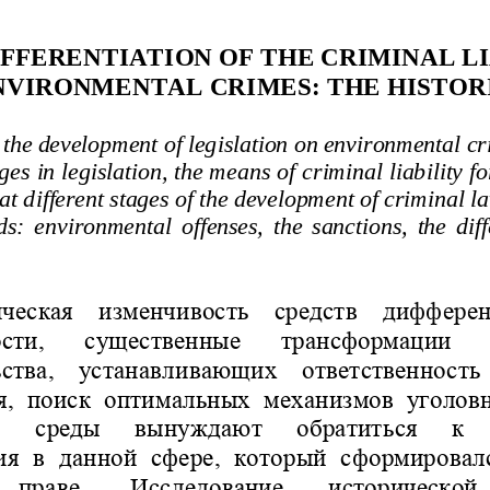
IFFERENTIATION OF T
HE CRIMINAL LI
NVIRONMENTAL CR
IMES: THE HISTOR
the development of legislation on environmental cri
ges in legislation, the means o
f criminal liability 
 at different stages of the development of criminal l
:  environmental  offenses,  the  sanctions,  the  diff
ческая  изменчивость  средст
в  дифферен
ности,  существенные  трансформации  
ьства,  устанавливающих  ответственность 
я, поиск оптимальных механизмов уголов
  среды  вынуждают  обратит
ься  к  
ия в данной сфере, который сформировалс
 праве.  Исследование  исторической 