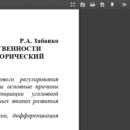
Current
Presentation
Open
Print
Download
Too
View
Mode
Р.А. 
Забавко
ТВЕННОСТИ
ТОРИЧЕС
КИЙ 
вого   регулирования 
ны
основные  причины 
нциации     уголовной 
ных  этапах  развития 
ции,  дифференциация 