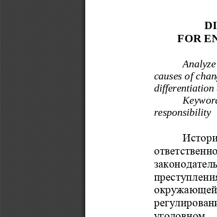
D
FOR E
Analyze 
causes of chan
differentiation
Keywords
responsibility
Истори
о
т
ветствен
законод
а
тел
преступл
е
ни
окруж
а
ющей
регулирован
уголовном 