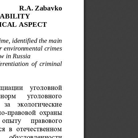
R.A. Zabavko
ABILIT
Y 
ICAL
ASPECT
me, identified the main 
for environme
n
tal crimes 
aw in Ru
s
sia
erentiation  of  criminal 
циации  уголовной 
норм  уголовного 
 за  экологические 
но
-
правовой охраны 
опыту  правового 
я в отечественном 
 обусловленности 