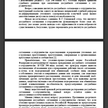
с
дополнением  раздела
X
УПК  РФ
главой  40.1  «Особый  порядок  принятия 
судебного   решения   при   заключении   досудебного   соглашения   о
со
т
-
рудничестве».
Вопрос о
введении института досудебного соглашения о
сотрудничест
ве, 
выступающий  в
качестве  одного  из
значимых  направлений  судебной  р
е
формы 
по
дифференциации  уголовного  судопроизводства  в
научной  среде  вызвал 
многочисленные дискуссии по
по
воду его необходимости. 
Нельзя  не
согласиться  с
мнением  В.
Г.
Степановой  о
том,  что  институт 
досудебного  соглашения  о
сотрудничестве  функционирует  более  семи  лет, 
поэтому  уже  можно  делать  выводы  о
его  эффективности  и
целесообразности 
существования и
,
безу
словно, трудно переоценить роль института досуде
б
ного 
соглашения  о
сотрудничестве  в
расследовании  и
разрешении  уголовных  дел 
о
групповых  преступлениях,  преступлениях,  совершаемых  в
организ
о
ванных 
преступных группах и
сообществах [1]. 
Примечательно,   что   уг
оловно
-
процессуальный   кодекс   Российской 
Ф
е
дерации  не
регламентирует  порядок  прекращения  досудебного  соглашения 
о
сотрудничестве.  В
УПК  РФ
лишь  указано,  что  прокурор  вправе  вынести 
постановление  об
изменении  или  о
прекращении  действия  такого  соглаш
е
ния, 
в
с
лучае,  если  подозреваемый  или  обвиняемый,  сообщил  лишь  сведения 
о
собственном  участии  в
соверш
ё
нном  деянии  или  сведения,  уже  известные 
органам  предварительного  расследования,  отказался  от
дачи  показаний,  изоб
-
личающих  других  соучастников  преступления,  либо
если  выявлены  другие 
данные, свидетельствующие о
несоблюдении подозреваемым или обвиня
е
мым 
условий   и
невыполнении   им
обязательств,   предусмотренных   досуде
б
ным 
соглашением о
сотрудничестве.
В
виду недостаточной правовой регламентации расторжения досуде
б
ного 
соглашения    о
сотрудничестве,    данный    вопрос 
остаётся
одним    из
ди
с
куссионных в
отечественной науке. 
Мнения  учёных  по
этому  вопросу  разделились.  Противники  досрочн
о
го 
прекращения  досудебного  соглашения  о
сотрудничестве  считают,  что  если 
уголовно
-
процессуальн
ым  кодексом  Российской  Федерации  не
предусмотр
е
на 
процедура досрочного прекращения досудебного соглашения о
сотрудн
и
честве, 
то
стороны  не
имеют  прав
а
на
расторжение  такого  соглашения.  Ст
о
ронники 